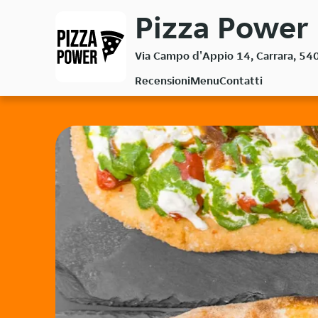
Passa
Pizza Power 
al
contenuto
Via Campo d'Appio 14, Carrara, 54
principale
Recensioni
Menu
Contatti